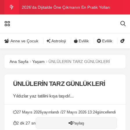
2026’da Dijitalde Öne Çıkmanın En Pratik Yolları
MICHELLE OBAMA BİRİNCİ GRAMMY MÜKAFATINI
KAZANDI
Bu yazın trend bikini ve mayoları
Anne ve Çocuk
Astroloji
Evlilik
Evlilik
Gü
Ramazanda ilaç kullanımına dikkat
Ana Sayfa
Yaşam
ÜNLÜLERİN TARZ GÜNLÜKLERİ
Danla Bilic ile Reynmen Miami’de tatilde
ÜNLÜLERİN TARZ GÜNLÜKLERİ
Yıldızlar yaz tatilini kışa taşıdı!...
27 Mayıs 2026
yayınlandı /
27 Mayıs 2026 13:24
güncellendi
2 dk 27 sn
Paylaş