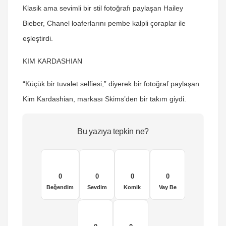
Klasik ama sevimli bir stil fotoğrafı paylaşan Hailey
Bieber, Chanel loaferlarını pembe kalpli çoraplar ile
eşleştirdi.
KIM KARDASHIAN
“Küçük bir tuvalet selfiesi,” diyerek bir fotoğraf paylaşan
Kim Kardashian, markası Skims’den bir takım giydi.
Bu yazıya tepkin ne?
0
0
0
0
Beğendim
Sevdim
Komik
Vay Be