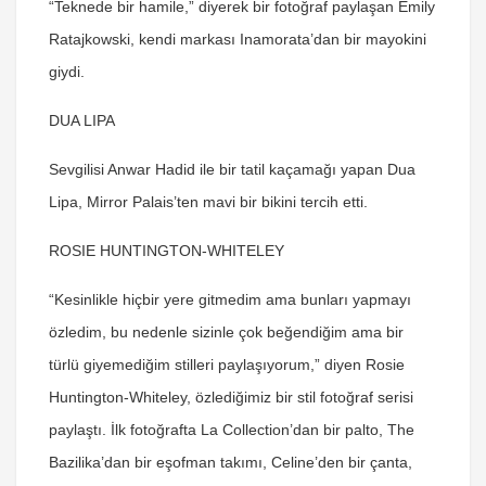
“Teknede bir hamile,” diyerek bir fotoğraf paylaşan Emily
Ratajkowski, kendi markası Inamorata’dan bir mayokini
giydi.
DUA LIPA
Sevgilisi Anwar Hadid ile bir tatil kaçamağı yapan Dua
Lipa, Mirror Palais’ten mavi bir bikini tercih etti.
ROSIE HUNTINGTON-WHITELEY
“Kesinlikle hiçbir yere gitmedim ama bunları yapmayı
özledim, bu nedenle sizinle çok beğendiğim ama bir
türlü giyemediğim stilleri paylaşıyorum,” diyen Rosie
Huntington-Whiteley, özlediğimiz bir stil fotoğraf serisi
paylaştı. İlk fotoğrafta La Collection’dan bir palto, The
Bazilika’dan bir eşofman takımı, Celine’den bir çanta,