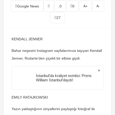
Google News
0
0
+
-
27
KENDALL JENNER
Bahar neşesini Instagram sayfalarımıza taşıyan Kendall
Jenner, Rodarte’den çiçekli bir elbise giydi.
×
İstanbul’da kraliyet esintisi: Prens
William İstanbul’daydı!
EMILY RATAJKOWSKI
Yazın yaklaştığının sinyallerini paylaştığı fotoğraf ile