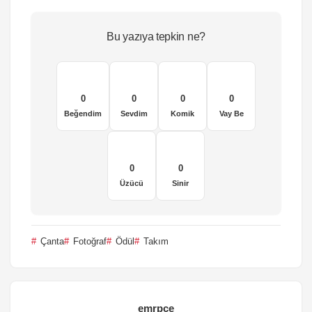
Bu yazıya tepkin ne?
0
0
0
0
Beğendim
Sevdim
Komik
Vay Be
0
0
Üzücü
Sinir
Çanta
Fotoğraf
Ödül
Takım
emrpce