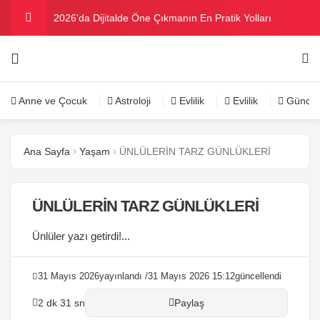
2026’da Dijitalde Öne Çıkmanın En Pratik Yolları
MICHELLE OBAMA BİRİNCİ GRAMMY MÜKAFATINI
KAZANDI
Bu yazın trend bikini ve mayoları
Anne ve Çocuk
Astroloji
Evlilik
Evlilik
Güncel
Ramazanda ilaç kullanımına dikkat
Ana Sayfa
Yaşam
ÜNLÜLERİN TARZ GÜNLÜKLERİ
Danla Bilic ile Reynmen Miami’de tatilde
ÜNLÜLERİN TARZ GÜNLÜKLERİ
Ünlüler yazı getirdi!...
31 Mayıs 2026
yayınlandı /
31 Mayıs 2026 15:12
güncellendi
2 dk 31 sn
Paylaş