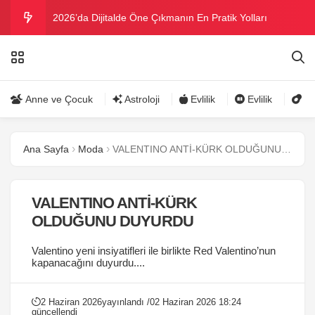
2026’da Dijitalde Öne Çıkmanın En Pratik Yolları
MICHELLE OBAMA BİRİNCİ GRAMMY MÜKAFATINI
KAZANDI
Bu yazın trend bikini ve mayoları
Anne ve Çocuk
Astroloji
Evlilik
Evlilik
Gü
Ramazanda ilaç kullanımına dikkat
Ana Sayfa
Moda
VALENTINO ANTİ-KÜRK OLDUĞUNU DUYURDU
Danla Bilic ile Reynmen Miami’de tatilde
VALENTINO ANTİ-KÜRK
OLDUĞUNU DUYURDU
Valentino yeni insiyatifleri ile birlikte Red Valentino’nun
kapanacağını duyurdu....
2 Haziran 2026
yayınlandı /
02 Haziran 2026 18:24
güncellendi