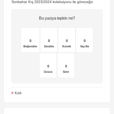
Sonbahar Kış 2023/2024 koleksiyonu ile göreceğiz.
Bu yazıya tepkin ne?
0
0
0
0
Beğendim
Sevdim
Komik
Vay Be
0
0
Üzücü
Sinir
Kürk