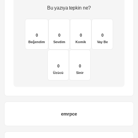
Bu yazıya tepkin ne?
0
0
0
0
Beğendim
Sevdim
Komik
Vay Be
0
0
Üzücü
Sinir
emrpce