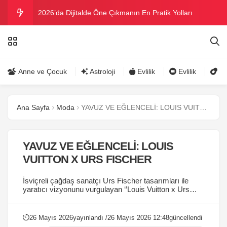
2026’da Dijitalde Öne Çıkmanın En Pratik Yolları
MICHELLE OBAMA BİRİNCİ GRAMMY MÜKAFATINI
KAZANDI
Bu yazın trend bikini ve mayoları
Anne ve Çocuk
Astroloji
Evlilik
Evlilik
Gü
Ramazanda ilaç kullanımına dikkat
Ana Sayfa
Moda
YAVUZ VE EĞLENCELİ: LOUIS VUITTON X URS FISCHER
Danla Bilic ile Reynmen Miami’de tatilde
YAVUZ VE EĞLENCELİ: LOUIS
VUITTON X URS FISCHER
İsviçreli çağdaş sanatçı Urs Fischer tasarımları ile
yaratıcı vizyonunu vurgulayan ‘’Louis Vuitton x Urs
Fischer‘’ koleksiyonu geniş bir ürün skalası ile
karşımıza çıkıyor....
26 Mayıs 2026
yayınlandı /
26 Mayıs 2026 12:48
güncellendi