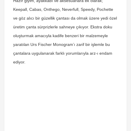
Hazır giyim, ayakkabı ve aksesuarlara ek olarak;
Keepall, Cabas, Onthego, Neverfull, Speedy, Pochette
ve göz alıcı bir güzellik çantası da olmak üzere yedi özel
üretim çanta sürprizlerle sahneye çıkıyor. Ekstra doku
oluşturmak amacıyla kadife benzeri bir malzemeyle
yaratılan Urs Fischer Monogram’ı zarif bir işlemle bu
çantalara uygulanarak farklı yorumlarıyla arz-ı endam
ediyor.