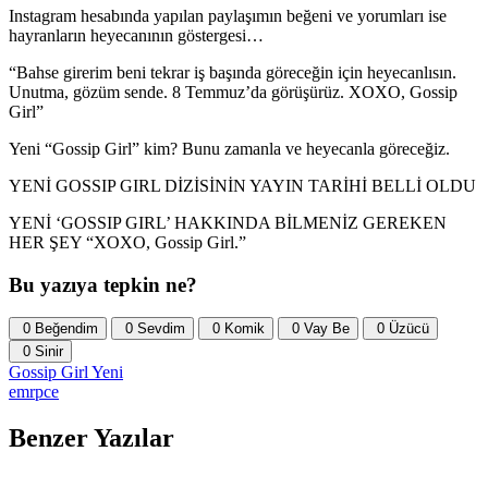
Instagram hesabında yapılan paylaşımın beğeni ve yorumları ise
hayranların heyecanının göstergesi…
“Bahse girerim beni tekrar iş başında göreceğin için heyecanlısın.
Unutma, gözüm sende. 8 Temmuz’da görüşürüz. XOXO, Gossip
Girl”
Yeni “Gossip Girl” kim? Bunu zamanla ve heyecanla göreceğiz.
YENİ GOSSIP GIRL DİZİSİNİN YAYIN TARİHİ BELLİ OLDU
YENİ ‘GOSSIP GIRL’ HAKKINDA BİLMENİZ GEREKEN
HER ŞEY “XOXO, Gossip Girl.”
Bu yazıya tepkin ne?
0
Beğendim
0
Sevdim
0
Komik
0
Vay Be
0
Üzücü
0
Sinir
Gossip Girl
Yeni
emrpce
Benzer Yazılar