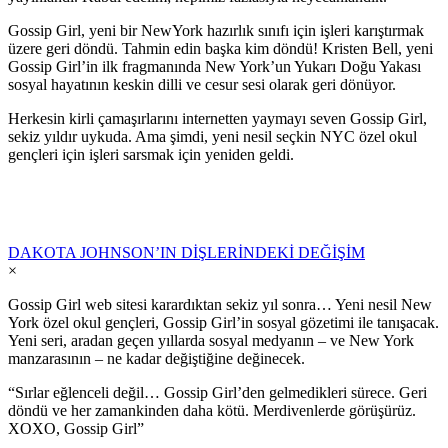
Gossip Girl, yeni bir NewYork hazırlık sınıfı için işleri karıştırmak
üzere geri döndü. Tahmin edin başka kim döndü! Kristen Bell, yeni
Gossip Girl’in ilk fragmanında New York’un Yukarı Doğu Yakası
sosyal hayatının keskin dilli ve cesur sesi olarak geri dönüyor.
Herkesin kirli çamaşırlarını internetten yaymayı seven Gossip Girl,
sekiz yıldır uykuda. Ama şimdi, yeni nesil seçkin NYC özel okul
gençleri için işleri sarsmak için yeniden geldi.
DAKOTA JOHNSON’IN DİŞLERİNDEKİ DEĞİŞİM
×
Gossip Girl web sitesi karardıktan sekiz yıl sonra… Yeni nesil New
York özel okul gençleri, Gossip Girl’in sosyal gözetimi ile tanışacak.
Yeni seri, aradan geçen yıllarda sosyal medyanın – ve New York
manzarasının – ne kadar değiştiğine değinecek.
“Sırlar eğlenceli değil… Gossip Girl’den gelmedikleri sürece. Geri
döndü ve her zamankinden daha kötü. Merdivenlerde görüşürüz.
XOXO, Gossip Girl”