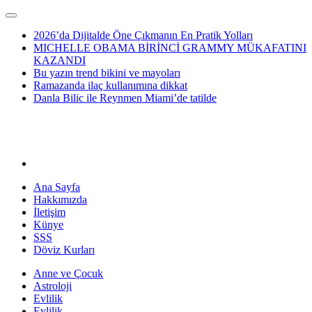
2026’da Dijitalde Öne Çıkmanın En Pratik Yolları
MICHELLE OBAMA BİRİNCİ GRAMMY MÜKAFATINI
KAZANDI
Bu yazın trend bikini ve mayoları
Ramazanda ilaç kullanımına dikkat
Danla Bilic ile Reynmen Miami’de tatilde
Ana Sayfa
Hakkımızda
İletişim
Künye
SSS
Döviz Kurları
Anne ve Çocuk
Astroloji
Evlilik
Evlilik