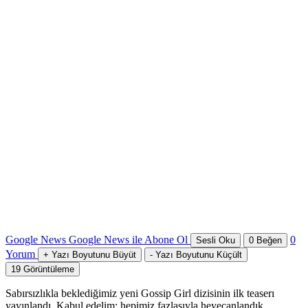
Google News
Google News ile Abone Ol
0
Sesli Oku
0
Beğen
Yorum
+
Yazı Boyutunu Büyüt
-
Yazı Boyutunu Küçült
19
Görüntüleme
Sabırsızlıkla beklediğimiz yeni Gossip Girl dizisinin ilk teaserı
yayınlandı. Kabul edelim; hepimiz fazlasıyla heyecanlandık.