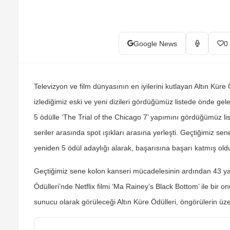
Google News
0
Televizyon ve film dünyasının en iyilerini kutlayan Altın Küre
izlediğimiz eski ve yeni dizileri gördüğümüz listede önde gele
5 ödülle ‘The Trial of the Chicago 7’ yapımını gördüğümüz list
seriler arasında spot ışıkları arasına yerleşti. Geçtiğimiz se
yeniden 5 ödül adaylığı alarak, başarısına başarı katmış old
Geçtiğimiz sene kolon kanseri mücadelesinin ardından 43 y
Ödülleri’nde Netflix filmi ‘Ma Rainey’s Black Bottom’ ile bir 
sunucu olarak görüleceği Altın Küre Ödülleri, öngörülerin üz