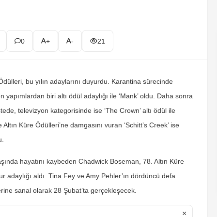
0
+
-
21
 Ödülleri, bu yılın adaylarını duyurdu. Karantina sürecinde
n yapımlardan biri altı ödül adaylığı ile ‘Mank’ oldu. Daha sonra
ede, televizyon kategorisinde ise ‘The Crown’ altı ödül ile
ne Altın Küre Ödülleri’ne damgasını vuran ‘Schitt’s Creek’ ise
u.
aşında hayatını kaybeden Chadwick Boseman, 78. Altın Küre
onur adaylığı aldı. Tina Fey ve Amy Pehler’ın dördüncü defa
erine sanal olarak 28 Şubat’ta gerçekleşecek.
×