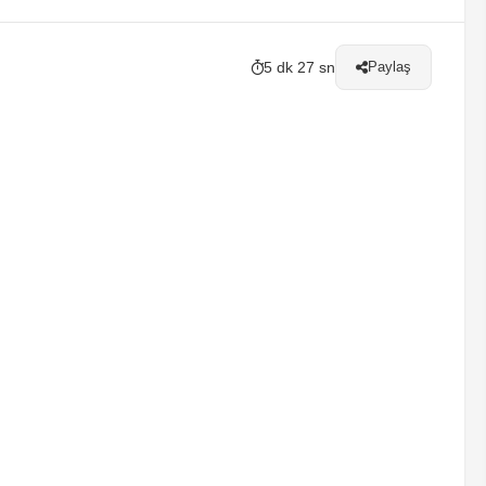
5 dk 27 sn
Paylaş