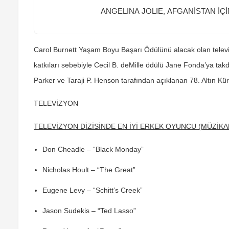
ANGELINA JOLIE, AFGANİSTAN İÇİ
Carol Burnett Yaşam Boyu Başarı Ödülünü alacak olan telev
katkıları sebebiyle Cecil B. deMille ödülü Jane Fonda’ya tak
Parker ve Taraji P. Henson tarafından açıklanan 78. Altın Kür
TELEVİZYON
TELEVİZYON DİZİSİNDE EN İYİ ERKEK OYUNCU (MÜZİKA
Don Cheadle – “Black Monday”
Nicholas Hoult – “The Great”
Eugene Levy – “Schitt’s Creek”
Jason Sudekis – “Ted Lasso”