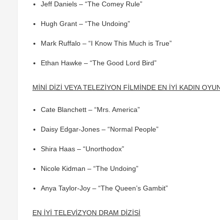
Jeff Daniels – “The Comey Rule”
Hugh Grant – “The Undoing”
Mark Ruffalo – “I Know This Much is True”
Ethan Hawke – “The Good Lord Bird”
MİNİ DİZİ VEYA TELEZİYON FİLMİNDE EN İYİ KADIN OY
Cate Blanchett – “Mrs. America”
Daisy Edgar-Jones – “Normal People”
Shira Haas – “Unorthodox”
Nicole Kidman – “The Undoing”
Anya Taylor-Joy – “The Queen’s Gambit”
EN İYİ TELEVİZYON DRAM DİZİSİ