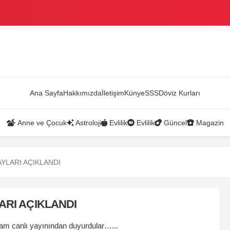
AZANDI
Ana Sayfa
Hakkımızda
İletişim
Künye
SSS
Döviz Kurları
Anne ve Çocuk
Astroloji
Evlilik
Evlilik
Güncel
Magazin
AYLARI AÇIKLANDI
ARI AÇIKLANDI
ram canlı yayınından duyurdular…...