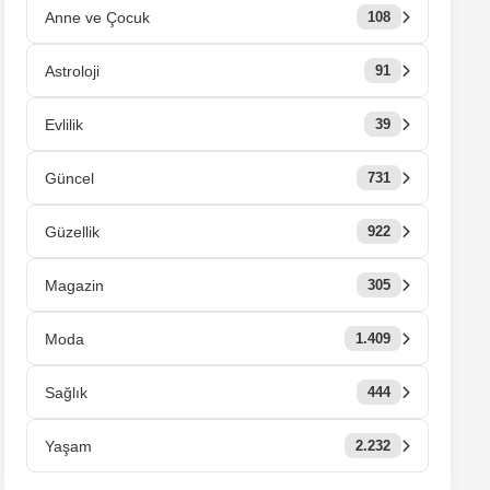
Anne ve Çocuk
108
Astroloji
91
Evlilik
39
Güncel
731
Güzellik
922
Magazin
305
Moda
1.409
Sağlık
444
Yaşam
2.232