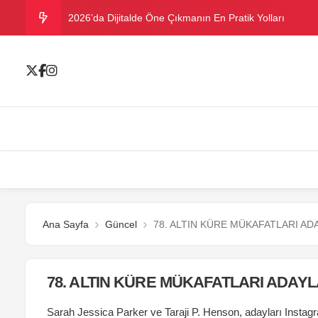
2026’da Dijitalde Öne Çıkmanın En Pratik Yolları
MICHELLE OBAMA BİRİNCİ GRAMMY MÜKAFATINI K
Bu yazın trend bikini ve mayoları
Ramazanda ilaç kullanımına dikkat
Danla Bilic ile Reynmen Miami’de tatilde
Ana Sayfa
Güncel
78. ALTIN KÜRE MÜKAFATLARI AD
78. ALTIN KÜRE MÜKAFATLARI ADAYL
Sarah Jessica Parker ve Taraji P. Henson, adayları Instag