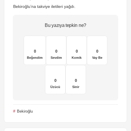
Bekiroğlu’na takviye iletileri yağdı.
Bu yazıya tepkin ne?
0
0
0
0
Beğendim
Sevdim
Komik
Vay Be
0
0
Üzücü
Sinir
Bekiroğlu