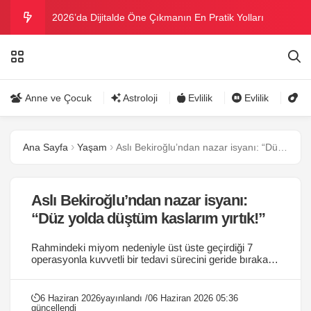
2026’da Dijitalde Öne Çıkmanın En Pratik Yolları
MICHELLE OBAMA BİRİNCİ GRAMMY MÜKAFATINI
KAZANDI
Bu yazın trend bikini ve mayoları
Anne ve Çocuk
Astroloji
Evlilik
Evlilik
Gü
Ramazanda ilaç kullanımına dikkat
Ana Sayfa
Yaşam
Aslı Bekiroğlu’ndan nazar isyanı: “Düz yolda düştüm kaslarım yırtık!”
Danla Bilic ile Reynmen Miami’de tatilde
Aslı Bekiroğlu’ndan nazar isyanı:
“Düz yolda düştüm kaslarım yırtık!”
Rahmindeki miyom nedeniyle üst üste geçirdiği 7
operasyonla kuvvetli bir tedavi sürecini geride bırakan
ünlü oyuncu Aslı Bekiroğlu, bahtsız bir kaza daha
yaşadı. Toplumsal medya hesabından paylaşım yapan
Bekiroğlu, bu sefer yolda yürürken düşerek
6 Haziran 2026
yayınlandı /
06 Haziran 2026 05:36
sakatlandığını duyurdu....
güncellendi