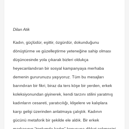
Dilan Atik
Kadın, güçlüdür, eşittir, özgürdür, dokunduğunu
dönüştürme ve güzelleştirme yeteneğine sahip olması
düşüncesinde yola çıkarak bizleri oldukça
heyecanlandıran bir sosyal kampanyaya merhaba
demenin gururunuzu yaşıyoruz. Tüm bu mesajları
barındıran bir fikri, biraz da ters köşe bir yerden, erkek
koleksiyonundan giyinerek, kendi tarzını stilini yaratmış
kadınların cesareti, yaratıcılığı, klişelere ve kalıplara
karşı gelişi üzerinden anlatmaya çalıştık. Kadının
gücünü metaforik bir şekilde ele aldık. Bir erkek
markasının “toplumda kadın” konusuna dikkat çekmesini