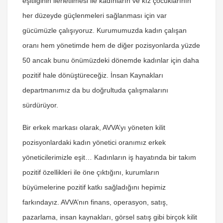
eşitliğinin ilerletilmesi ile kadınların ve kız çocuklarının
her düzeyde güçlenmeleri sağlanması için var
gücümüzle çalışıyoruz. Kurumumuzda kadın çalışan
oranı hem yönetimde hem de diğer pozisyonlarda yüzde
50 ancak bunu önümüzdeki dönemde kadınlar için daha
pozitif hale dönüştüreceğiz. İnsan Kaynakları
departmanımız da bu doğrultuda çalışmalarını
sürdürüyor.
Bir erkek markası olarak, AVVA’yı yöneten kilit
pozisyonlardaki kadın yönetici oranımız erkek
yöneticilerimizle eşit… Kadınların iş hayatında bir takım
pozitif özellikleri ile öne çıktığını, kurumların
büyümelerine pozitif katkı sağladığını hepimiz
farkındayız. AVVA’nın finans, operasyon, satış,
pazarlama, insan kaynakları, görsel satış gibi birçok kilit