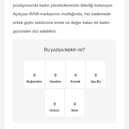
pozisyonunda kadın yöneticilerimizin liderliği bulunuyor.
Açıkçası AVVA markasının mutfağında, her kademede
erkek giyim sektörüne emek ve değer katan bir kadın
gücünden söz edebiliriz.
Bu yazıya tepkin ne?
0
0
0
0
Beğendim
Sevdim
Komik
Vay Be
0
0
Üzücü
Sinir