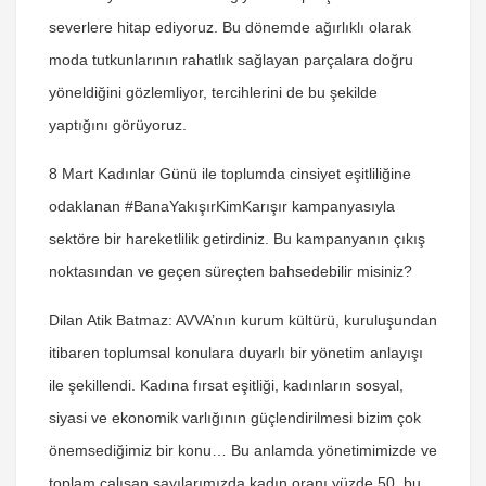
severlere hitap ediyoruz. Bu dönemde ağırlıklı olarak
moda tutkunlarının rahatlık sağlayan parçalara doğru
yöneldiğini gözlemliyor, tercihlerini de bu şekilde
yaptığını görüyoruz.
8 Mart Kadınlar Günü ile toplumda cinsiyet eşitliliğine
odaklanan #BanaYakışırKimKarışır kampanyasıyla
sektöre bir hareketlilik getirdiniz. Bu kampanyanın çıkış
noktasından ve geçen süreçten bahsedebilir misiniz?
Dilan Atik Batmaz
: AVVA’nın kurum kültürü, kuruluşundan
itibaren toplumsal konulara duyarlı bir yönetim anlayışı
ile şekillendi. Kadına fırsat eşitliği, kadınların sosyal,
siyasi ve ekonomik varlığının güçlendirilmesi bizim çok
önemsediğimiz bir konu… Bu anlamda yönetimimizde ve
toplam çalışan sayılarımızda kadın oranı yüzde 50, bu