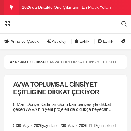
2026’da Dijitalde Öne Çıkmanın En Pratik Yolları
MICHELLE OBAMA BİRİNCİ GRAMMY MÜKAFATINI
KAZANDI
Bu yazın trend bikini ve mayoları
Anne ve Çocuk
Astroloji
Evlilik
Evlilik
Gü
Ramazanda ilaç kullanımına dikkat
Ana Sayfa
Güncel
AVVA TOPLUMSAL CİNSİYET EŞİTLİĞİNE DİKKAT ÇEKİYOR
Danla Bilic ile Reynmen Miami’de tatilde
AVVA TOPLUMSAL CİNSİYET
EŞİTLİĞİNE DİKKAT ÇEKİYOR
8 Mart Dünya Kadınlar Günü kampanyasıyla dikkat
çeken AVVA'nın yeni projeleri de oldukça heyecan
verici!...
30 Mayıs 2026
yayınlandı /
30 Mayıs 2026 11:12
güncellendi