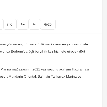
0
+
-
20
ünyasına yön veren, dünyaca ünlü markaların en yeni ve gözde
oyunca Bodrum’da üçü bu yıl ilk kez hizmete girecek dört
Marina mağazasının 2021 yaz sezonu açılışını Haziran ayı
sort Mandarin Oriental, Balmain Yalıkavak Marina ve