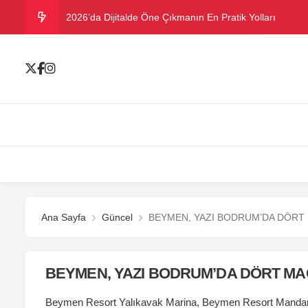
2026’da Dijitalde Öne Çıkmanın En Pratik Yolları
MICHELLE OBAMA BİRİNCİ GRAMMY MÜKAFATINI K
Bu yazın trend bikini ve mayoları
Ramazanda ilaç kullanımına dikkat
Danla Bilic ile Reynmen Miami’de tatilde
Ana Sayfa
Güncel
BEYMEN, YAZI BODRUM’DA DÖRT 
BEYMEN, YAZI BODRUM’DA DÖRT MA
Beymen Resort Yalıkavak Marina, Beymen Resort Mandarin