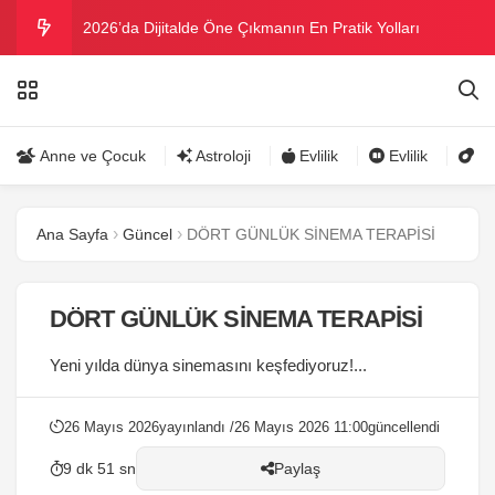
2026’da Dijitalde Öne Çıkmanın En Pratik Yolları
MICHELLE OBAMA BİRİNCİ GRAMMY MÜKAFATINI
KAZANDI
Bu yazın trend bikini ve mayoları
Anne ve Çocuk
Astroloji
Evlilik
Evlilik
Gü
Ramazanda ilaç kullanımına dikkat
Ana Sayfa
Güncel
DÖRT GÜNLÜK SİNEMA TERAPİSİ
Danla Bilic ile Reynmen Miami’de tatilde
DÖRT GÜNLÜK SİNEMA TERAPİSİ
Yeni yılda dünya sinemasını keşfediyoruz!...
26 Mayıs 2026
yayınlandı /
26 Mayıs 2026 11:00
güncellendi
9 dk 51 sn
Paylaş