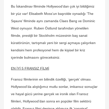
Bu İskandinav filminde Hollywood’dan çok iyi bildiğimiz
bir yüz var! Elisabeth Moss’un başrolde oynadığı ‘The
Sqaure’ filminde aynı zamanda Claes Bang ve Dominic
West oynuyor. Ruben Östlund tarafından yönetilen
filmde, prestijli bir Stockholm müzesinin baş sanat
küratörünün, tartışmalı yeni bir sergi açmaya çalışırken
kendisini hem profesyonel hem de kişisel bir kriz
içerinde bulmasını göreceksiniz.
EN İYİ 5 FRANSIZ FİLMİ
Fransız filmlerinin en bilindik özelliği, ‘gerçek’ olması.
Hollywood’da alıştığımız mutlu sonlar, imkansız sonuçlar
ve hayal gücü yerine gerçek ve ironik olan Fransız
filmleri, Hollywood’dan sonra en popüler film sektörü
olabilir. Fransız filmi denince aklımıza ilk ‘sanatsal’