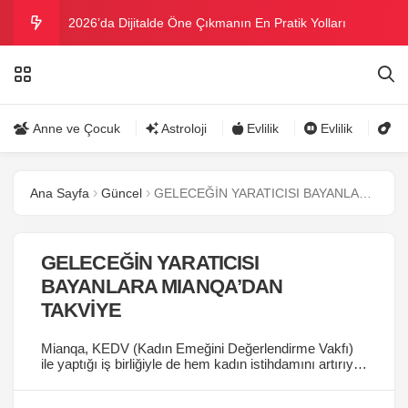
2026’da Dijitalde Öne Çıkmanın En Pratik Yolları
MICHELLE OBAMA BİRİNCİ GRAMMY MÜKAFATINI
KAZANDI
Bu yazın trend bikini ve mayoları
Anne ve Çocuk
Astroloji
Evlilik
Evlilik
Gü
Ramazanda ilaç kullanımına dikkat
Ana Sayfa
Güncel
GELECEĞİN YARATICISI BAYANLARA MIANQA’DAN TAKVİYE
Danla Bilic ile Reynmen Miami’de tatilde
GELECEĞİN YARATICISI
BAYANLARA MIANQA’DAN
TAKVİYE
Mianqa, KEDV (Kadın Emeğini Değerlendirme Vakfı)
ile yaptığı iş birliğiyle de hem kadın istihdamını artırıyor
hem de bir kez daha kadın emeğinin önemini
vurguluyor....