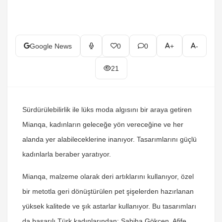
Google News
0
0
+
-
21
Sürdürülebilirlik ile lüks moda algısını bir araya getiren
Mianqa, kadınların geleceğe yön vereceğine ve her
alanda yer alabileceklerine inanıyor. Tasarımlarını güçlü
kadınlarla beraber yaratıyor.
Mianqa, malzeme olarak deri artıklarını kullanıyor, özel
bir metotla geri dönüştürülen pet şişelerden hazırlanan
yüksek kalitede ve şık astarlar kullanıyor. Bu tasarımları
da başarılı Türk kadınlarından; Sabiha Gökçen, Afife