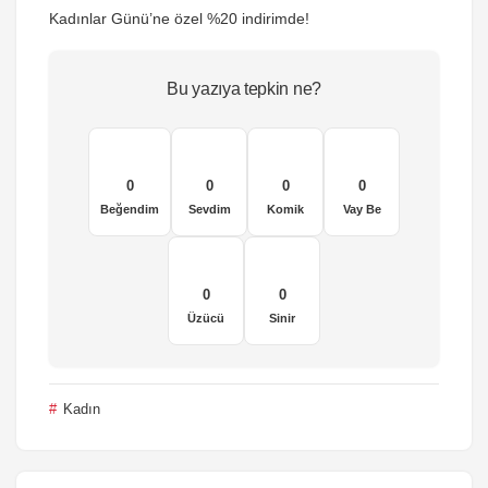
Kadınlar Günü’ne özel %20 indirimde!
Bu yazıya tepkin ne?
0
0
0
0
Beğendim
Sevdim
Komik
Vay Be
0
0
Üzücü
Sinir
Kadın