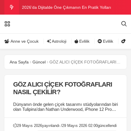
2026’da Dijitalde Öne Çıkmanın En Pratik Yolları
MICHELLE OBAMA BİRİNCİ GRAMMY MÜKAFATINI
KAZANDI
Bu yazın trend bikini ve mayoları
Anne ve Çocuk
Astroloji
Evlilik
Evlilik
Gü
Ramazanda ilaç kullanımına dikkat
Ana Sayfa
Güncel
GÖZ ALICI ÇİÇEK FOTOĞRAFLARI NASIL ÇEKİLİR?
Danla Bilic ile Reynmen Miami’de tatilde
GÖZ ALICI ÇİÇEK FOTOĞRAFLARI
NASIL ÇEKİLİR?
Dünyanın önde gelen çiçek tasarımı stüdyolarından biri
olan Tulipina’dan Nathan Underwood, iPhone 12 Pro
modelleri ile Kiana Underwood'un tasarladığı çiçek
aranjmanlarını çekerek ipuçları verdi....
29 Mayıs 2026
yayınlandı /
29 Mayıs 2026 02:00
güncellendi