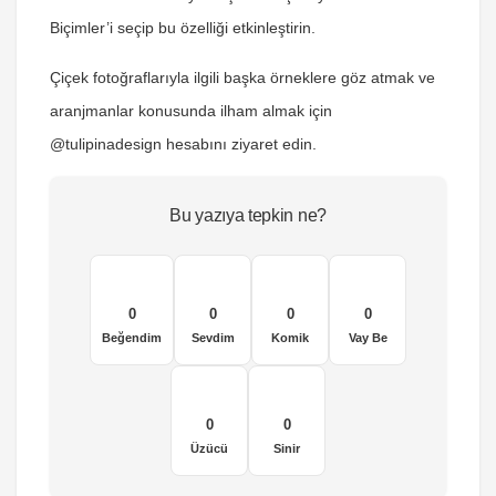
Biçimler’i seçip bu özelliği etkinleştirin.
Çiçek fotoğraflarıyla ilgili başka örneklere göz atmak ve
aranjmanlar konusunda ilham almak için
@tulipinadesign hesabını ziyaret edin.
Bu yazıya tepkin ne?
0
0
0
0
Beğendim
Sevdim
Komik
Vay Be
0
0
Üzücü
Sinir