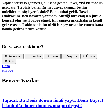
Yapılan tertibi beğenmediğini lisana getiren Peker,
“İyi bulmadım
açıkçası. ‘Hepiniz bana hürmet duyacaksınız, benim
müziklerimi söyleyeceksiniz!’ Bana tuhaf geldi. Tasvip
etmiyorum. Ben hayatta yapmam. Müziği bırakmışsan jübile
konseri olur, seni onore etmek için sanatçı arkadaşların kendi
gelir esasen. Lakin senin bu türlü bir şey organize etmen bana
komik geliyor.”
diye konuştu.
Bu yazıya tepkin ne?
0
Beğendim
0
Sevdim
0
Komik
0
Vay Be
0
Üzücü
0
Sinir
Bana
emrpce
Benzer Yazılar
Taşacak Bu Deniz dönem finali yaptı: Deniz Baysal
İstanbul’a döner dönmez imajını değişti!