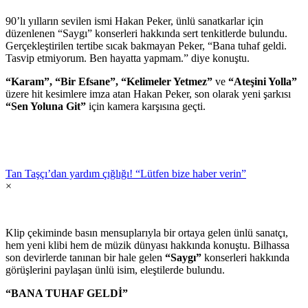
90’lı yılların sevilen ismi Hakan Peker, ünlü sanatkarlar için
düzenlenen “Saygı” konserleri hakkında sert tenkitlerde bulundu.
Gerçekleştirilen tertibe sıcak bakmayan Peker, “Bana tuhaf geldi.
Tasvip etmiyorum. Ben hayatta yapmam.” diye konuştu.
“Karam”, “Bir Efsane”, “Kelimeler Yetmez”
ve
“Ateşini Yolla”
üzere hit kesimlere imza atan Hakan Peker, son olarak yeni şarkısı
“Sen Yoluna Git”
için kamera karşısına geçti.
Tan Taşçı’dan yardım çığlığı! “Lütfen bize haber verin”
×
Klip çekiminde basın mensuplarıyla bir ortaya gelen ünlü sanatçı,
hem yeni klibi hem de müzik dünyası hakkında konuştu. Bilhassa
son devirlerde tanınan bir hale gelen
“Saygı”
konserleri hakkında
görüşlerini paylaşan ünlü isim, eleştilerde bulundu.
“BANA TUHAF GELDİ”