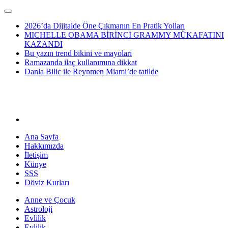
2026’da Dijitalde Öne Çıkmanın En Pratik Yolları
MICHELLE OBAMA BİRİNCİ GRAMMY MÜKAFATINI
KAZANDI
Bu yazın trend bikini ve mayoları
Ramazanda ilaç kullanımına dikkat
Danla Bilic ile Reynmen Miami’de tatilde
Ana Sayfa
Hakkımızda
İletişim
Künye
SSS
Döviz Kurları
Anne ve Çocuk
Astroloji
Evlilik
Evlilik