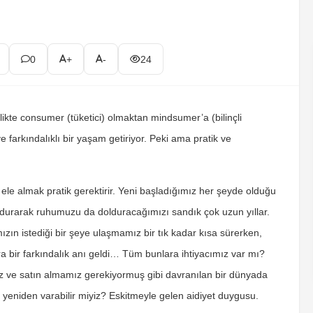
0
+
-
24
irlikte consumer (tüketici) olmaktan mindsumer’a (bilinçli
 farkındalıklı bir yaşam getiriyor. Peki ama pratik ve
ele almak pratik gerektirir. Yeni başladığımız her şeyde olduğu
oldurarak ruhumuzu da dolduracağımızı sandık çok uzun yıllar.
zın istediği bir şeye ulaşmamız bir tık kadar kısa sürerken,
ra bir farkındalık anı geldi… Tüm bunlara ihtiyacımız var mı?
ve satın almamız gerekiyormuş gibi davranılan bir dünyada
 yeniden varabilir miyiz? Eskitmeyle gelen aidiyet duygusu.