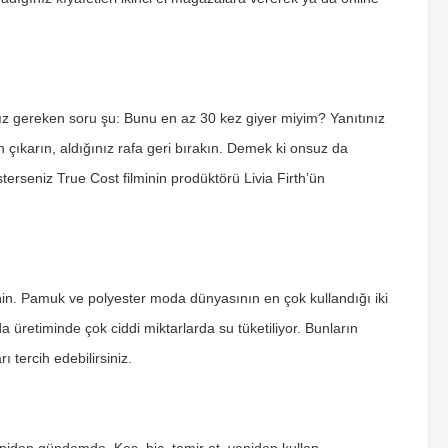
nız gereken soru şu: Bunu en az 30 kez giyer miyim? Yanıtınız
en çıkarın, aldığınız rafa geri bırakın. Demek ki onsuz da
rseniz True Cost filminin prodüktörü Livia Firth’ün
renin. Pamuk ve polyester moda dünyasının en çok kullandığı iki
 üretiminde çok ciddi miktarlarda su tüketiliyor. Bunların
ı tercih edebilirsiniz.