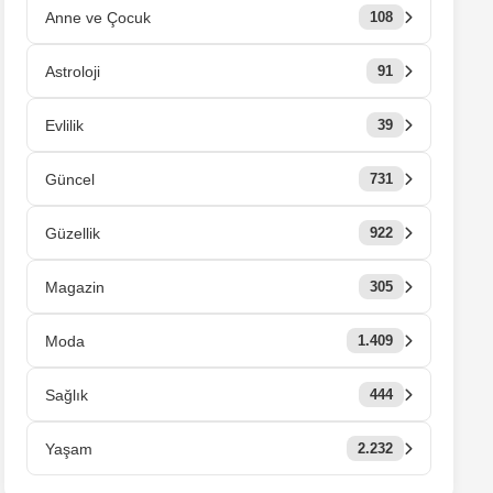
Anne ve Çocuk
108
Astroloji
91
Evlilik
39
Güncel
731
Güzellik
922
Magazin
305
Moda
1.409
Sağlık
444
Yaşam
2.232