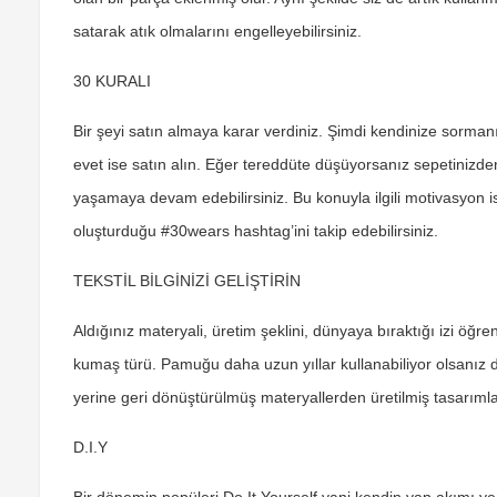
satarak atık olmalarını engelleyebilirsiniz.
30 KURALI
Bir şeyi satın almaya karar verdiniz. Şimdi kendinize sorma
evet ise satın alın. Eğer tereddüte düşüyorsanız sepetinizd
yaşamaya devam edebilirsiniz. Bu konuyla ilgili motivasyon iste
oluşturduğu #30wears hashtag’ini takip edebilirsiniz.
TEKSTİL BİLGİNİZİ GELİŞTİRİN
Aldığınız materyali, üretim şeklini, dünyaya bıraktığı izi öğ
kumaş türü. Pamuğu daha uzun yıllar kullanabiliyor olsanız da
yerine geri dönüştürülmüş materyallerden üretilmiş tasarımlar
D.I.Y