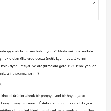
×
inde giyecek hiçbir şey bulamıyoruz? Moda sektörü özellikle
lişmekte olan ülkelerde ucuza üretildikçe, moda tüketimi
o koleksiyon üretiyor. Ve araştırmalara göre 1980’lerde yapılan
bunlara ihtiyacımız var mı?
K
kinci el ürünler alarak bir parçaya yeni bir hayat şansı
fe dönüştürmüş olursunuz. Üstelik gardırobunuza da hikayesi
madığınız kıyafetleri ikinci el mağazalara vererek ya da online