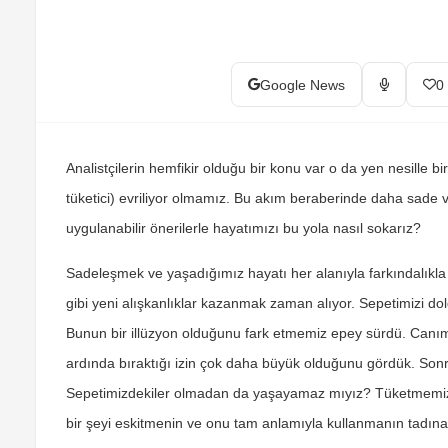
Google News
0
Analistçilerin hemfikir olduğu bir konu var o da yen nesille b
tüketici) evriliyor olmamız. Bu akım beraberinde daha sade ve
uygulanabilir önerilerle hayatımızı bu yola nasıl sokarız?
Sadeleşmek ve yaşadığımız hayatı her alanıyla farkındalıkla 
gibi yeni alışkanlıklar kazanmak zaman alıyor. Sepetimizi d
Bunun bir illüzyon olduğunu fark etmemiz epey sürdü. Canımı
ardında bıraktığı izin çok daha büyük olduğunu gördük. Son
Sepetimizdekiler olmadan da yaşayamaz mıyız? Tüketmemiz 
bir şeyi eskitmenin ve onu tam anlamıyla kullanmanın tadına