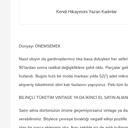
Kendi Hikayesini Yazan Kadınlar
Dünyayı ÖNEMSEMEK
Nasıl oluyor da gardıroplarımız tıka basa doluyken her sefer
90’lardan sonra radikal değişikliklere şahit oldu. Parçalar ge
hızlandı. Bugün hızlı bir moda markası yılda 52(!) adet mikr
alışveriş tüketiminin dört katı fazlasını yapıyoruz. Peki tüm 
BİLİNÇLİ TÜKETİM VINTAGE YA DA İKİNCİ EL SATIN ALMA
Satın alma dürtünüzün önüne geçemiyorsanız vintage ya da i
verebilirsiniz. Böylece çevreye bıraktığı negatif etkiyi poziti
olan bir parça eklenmiş olur. Aynı şekilde siz de artık kullan