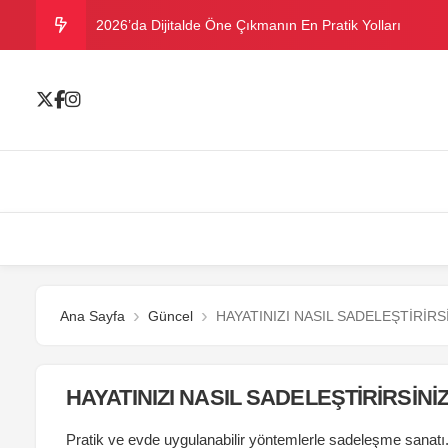
2026’da Dijitalde Öne Çıkmanın En Pratik Yolları
MICHELLE OBAMA BİRİNCİ GRAMMY MÜKAFATINI K
Bu yazın trend bikini ve mayoları
Ramazanda ilaç kullanımına dikkat
Danla Bilic ile Reynmen Miami’de tatilde
Ana Sayfa
Güncel
HAYATINIZI NASIL SADELEŞTİRİRS
HAYATINIZI NASIL SADELEŞTİRİRSİNİ
Pratik ve evde uygulanabilir yöntemlerle sadeleşme sanatı..