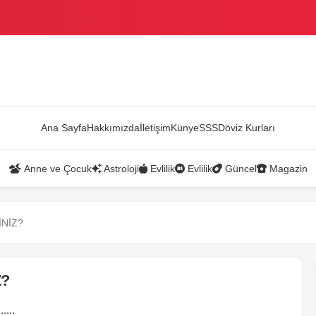
AZANDI
Ana Sayfa
Hakkımızda
İletişim
Künye
SSS
Döviz Kurları
Anne ve Çocuk
Astroloji
Evlilik
Evlilik
Güncel
Magazin
İNİZ?
Z?
....