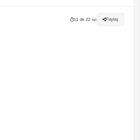
11 dk 22 sn
Paylaş