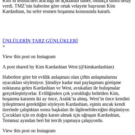
Kim’in temsilcileri aracılığı ile açıklanan haber, oldukça sınırlı detay
verdi. TMZ’nin haberine göre ortak velayete başvuran Kim
Kardashian, bu sefer resmen boşanma konusunda kararlı.
ÜNLÜLERİN TARZ GÜNLÜKLERİ
×
View this post on Instagram
A post shared by Kim Kardashian West (@kimkardashian)
Haberlere göre bir evlilik anlaşması olan çiftin anlaşmalarına
uyacakları söyleniyor. Şimdiye kadar mal paylaşımını görüşme
noktasına gelen Kardashian ve West, avukatları ile buluşmalar
gerçekleştiriyorlar. Evliliğinden çok yorulduğu belirtilen Kim,
boşanma kararını iki ay önce, Aralık’ta almış. West’in önce kendini
iyileştirmesi gerektiğini söyleyen Kardashian, eşinin ancak kendi
üzerinde çalıştıktan sonra başkaları ile ilgilenebileceğini düşünüyor.
Çocukları için en doğru kararı almak için uğraşan Kardashian,
Temmuz ayından beri bir tercih yapmaya çalışıyordu.
View this post on Instagram