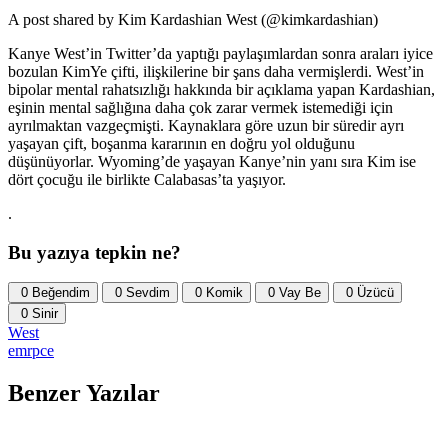
A post shared by Kim Kardashian West (@kimkardashian)
Kanye West’in Twitter’da yaptığı paylaşımlardan sonra araları iyice
bozulan KimYe çifti, ilişkilerine bir şans daha vermişlerdi. West’in
bipolar mental rahatsızlığı hakkında bir açıklama yapan Kardashian,
eşinin mental sağlığına daha çok zarar vermek istemediği için
ayrılmaktan vazgeçmişti. Kaynaklara göre uzun bir süredir ayrı
yaşayan çift, boşanma kararının en doğru yol olduğunu
düşünüyorlar. Wyoming’de yaşayan Kanye’nin yanı sıra Kim ise
dört çocuğu ile birlikte Calabasas’ta yaşıyor.
.
Bu yazıya tepkin ne?
0
Beğendim
0
Sevdim
0
Komik
0
Vay Be
0
Üzücü
0
Sinir
West
emrpce
Benzer Yazılar