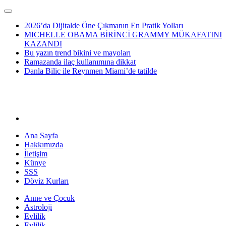
2026’da Dijitalde Öne Çıkmanın En Pratik Yolları
MICHELLE OBAMA BİRİNCİ GRAMMY MÜKAFATINI
KAZANDI
Bu yazın trend bikini ve mayoları
Ramazanda ilaç kullanımına dikkat
Danla Bilic ile Reynmen Miami’de tatilde
Ana Sayfa
Hakkımızda
İletişim
Künye
SSS
Döviz Kurları
Anne ve Çocuk
Astroloji
Evlilik
Evlilik