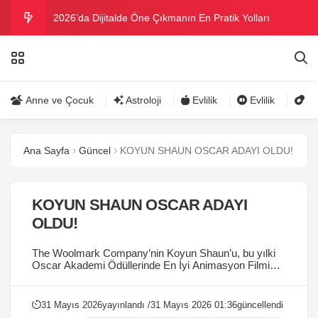
2026’da Dijitalde Öne Çıkmanın En Pratik Yolları
MICHELLE OBAMA BİRİNCİ GRAMMY MÜKAFATINI
KAZANDI
Bu yazın trend bikini ve mayoları
Anne ve Çocuk
Astroloji
Evlilik
Evlilik
Gü
Ramazanda ilaç kullanımına dikkat
Ana Sayfa
Güncel
KOYUN SHAUN OSCAR ADAYI OLDU!
Danla Bilic ile Reynmen Miami’de tatilde
KOYUN SHAUN OSCAR ADAYI
OLDU!
The Woolmark Company’nin Koyun Shaun’u, bu yılki
Oscar Akademi Ödüllerinde En İyi Animasyon Filmi
dalında aday gösterildi....
31 Mayıs 2026
yayınlandı /
31 Mayıs 2026 01:36
güncellendi