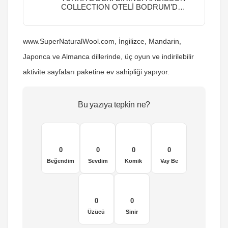
COLLECTION OTELİ BODRUM’DA
AÇILIYOR!
www.SuperNaturalWool.com, İngilizce, Mandarin,
Japonca ve Almanca dillerinde, üç oyun ve indirilebilir
aktivite sayfaları paketine ev sahipliği yapıyor.
Bu yazıya tepkin ne?
0
0
0
0
Beğendim
Sevdim
Komik
Vay Be
0
0
Üzücü
Sinir