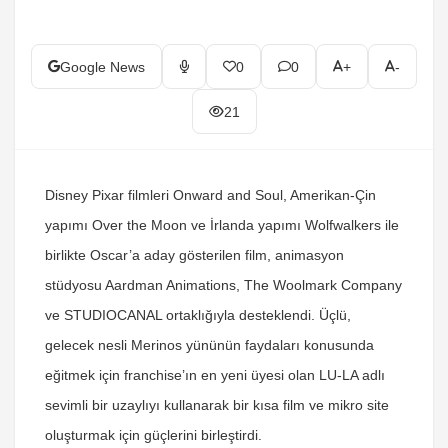
Google News
0
0
+
-
21
Disney Pixar filmleri Onward and Soul, Amerikan-Çin
yapımı Over the Moon ve İrlanda yapımı Wolfwalkers ile
birlikte Oscar’a aday gösterilen film, animasyon
stüdyosu Aardman Animations, The Woolmark Company
ve STUDIOCANAL ortaklığıyla desteklendi. Üçlü,
gelecek nesli Merinos yününün faydaları konusunda
eğitmek için franchise’ın en yeni üyesi olan LU-LA adlı
sevimli bir uzaylıyı kullanarak bir kısa film ve mikro site
oluşturmak için güçlerini birleştirdi.