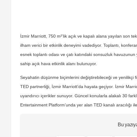
İzmir Marriott, 750 m²’lik açık ve kapalı alana yayılan son tek
ilham verici bir etkinlik deneyimi vadediyor. Toplantı, konferan
esnek toplantı odası ve çatı katındaki sonsuzluk havuzunun 
sahip açık hava etkinlik alanı bulunuyor.
Seyahatin düşünme biçimlerini değiştirebileceği ve yenilikçi fi
TED partnerliği, İzmir Marriott’da hayata geçiyor. İzmir Marrio
uyandırıcı içerikler sunuyor. Güncel konularla alakalı 30 fark
Entertainment Platform’unda yer alan TED kanalı aracılığı ile 
Bu yazıy