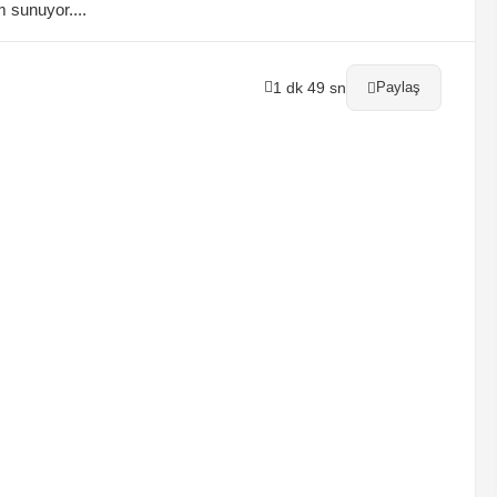
m sunuyor....
1 dk 49 sn
Paylaş