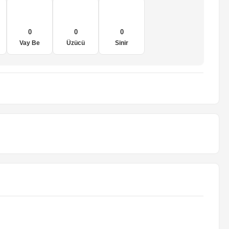
0
0
0
Vay Be
Üzücü
Sinir