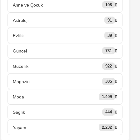
Anne ve Çocuk
108
Astroloji
91
Evlilik
39
Güncel
731
Güzellik
922
Magazin
305
Moda
1.409
Sağlık
444
Yaşam
2.232