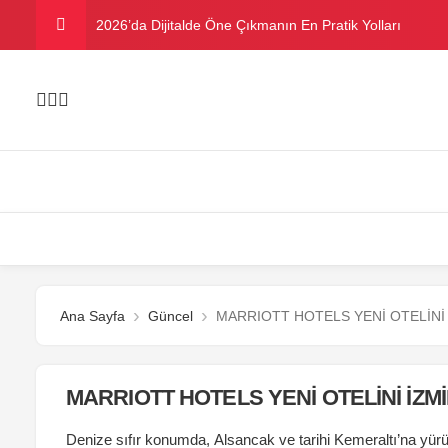
2026’da Dijitalde Öne Çıkmanın En Pratik Yolları
MICHELLE OBAMA BİRİNCİ GRAMMY MÜKAFATINI K
Bu yazın trend bikini ve mayoları
Ramazanda ilaç kullanımına dikkat
Danla Bilic ile Reynmen Miami’de tatilde
Ana Sayfa
Güncel
MARRIOTT HOTELS YENİ OTELİNİ 
MARRIOTT HOTELS YENİ OTELİNİ İZMİ
Denize sıfır konumda, Alsancak ve tarihi Kemeraltı’na yü