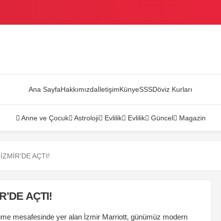
AZANDI
Ana Sayfa
Hakkımızda
İletişim
Künye
SSS
Döviz Kurları
Anne ve Çocuk
Astroloji
Evlilik
Evlilik
Güncel
Magazin
İZMİR’DE AÇTI!
R’DE AÇTI!
rüme mesafesinde yer alan İzmir Marriott, günümüz modern