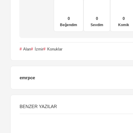
0
0
0
Beğendim
Sevdim
Komik
Alan
İzmir
Konuklar
emrpce
BENZER YAZILAR