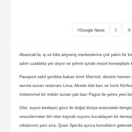
Google News
0
Alsancak’ta, iş ve lüks alışveriş merkezlerine çok yakın bir 
adım uzaklıkta yer alıyor ve şehrin içinde resort konseptiyle k
Pasaport sahil şeridine bakan İzmir Marriott, denizin hemen
servisi sunan restoranı Lima; Alcedo lobi barı ve İzmir Körfe
mükemmel bir imkân sunan çatı barı Pagos ile şehre yeni bir
Otel, suyun besleyici gücü ile doğal dünya arasındaki denge
unsurlarından biri olan kaynak suyunu kucaklayan bir deneyim
odalarının yanı sıra, Quan Spa’da ayrıca konukların gelen