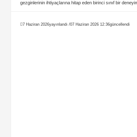
gezginlerinin ihtiyaçlarına hitap eden birinci sınıf bir deneyi
7 Haziran 2026
yayınlandı /
07 Haziran 2026 12:36
güncellendi