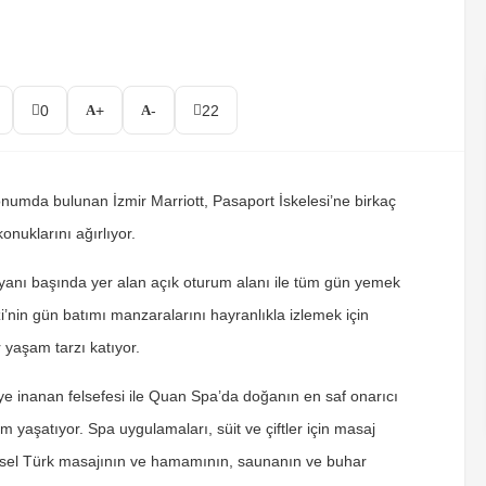
0
+
-
22
konumda bulunan İzmir Marriott, Pasaport İskelesi’ne birkaç
onuklarını ağırlıyor.
 yanı başında yer alan açık oturum alanı ile tüm gün yemek
zi’nin gün batımı manzaralarını hayranlıkla izlemek için
 yaşam tarzı katıyor.
ye inanan felsefesi ile Quan Spa’da doğanın en saf onarıcı
 yaşatıyor. Spa uygulamaları, süit ve çiftler için masaj
eksel Türk masajının ve hamamının, saunanın ve buhar