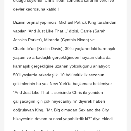
olduğu söylenen Chris Noth, sonunda kararını verdi ve
devler kadrosuna katıldı!
Dizinin orijinal yapımcısı Michael Patrick King tarafından
yapılan ‘And Just Like That…’ dizisi, Carrie (Sarah
Jessica Parker), Miranda (Cynthia Nixon) ve
Charlotte’un (Kristin Davis), 30’lu yaşlarındaki karmaşık
yaşam ve arkadaşlık gerçekliğinden hayatın daha da
karmaşık gerçekliğine uzanan yolculuğunu anlatıyor:
50’li yaşlarda arkadaşlık. 10 bölümlük ilk sezonun
çekimlerinin bu yaz New York’ta başlaması bekleniyor.
“And Just Like That… serisinde Chris ile yeniden
çalışacağım için çok heyecanlıyım” diyerek haberi
doğrulayan King, “Mr. Big olmadan Sex and the City
hikayesinin devamını nasıl yapabilirdik ki?” diye ekledi.