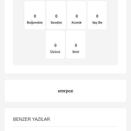
0
0
0
0
Beğendim
Sevdim
Komik
Vay Be
0
0
Üzücü
Sinir
emrpce
BENZER YAZILAR