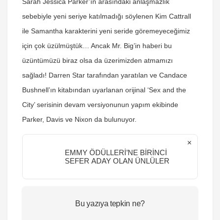
Sarah Jessica Parker’ın arasındaki anlaşmazlık
sebebiyle yeni seriye katılmadığı söylenen Kim Cattrall
ile Samantha karakterini yeni seride göremeyeceğimiz
için çok üzülmüştük… Ancak Mr. Big’in haberi bu
üzüntümüzü biraz olsa da üzerimizden atmamızı
sağladı! Darren Star tarafından yaratılan ve Candace
Bushnell’ın kitabından uyarlanan orijinal ‘Sex and the
City’ serisinin devam versiyonunun yapım ekibinde
Parker, Davis ve Nixon da bulunuyor.
×
EMMY ÖDÜLLERİ’NE BİRİNCİ
SEFER ADAY OLAN ÜNLÜLER
Bu yazıya tepkin ne?