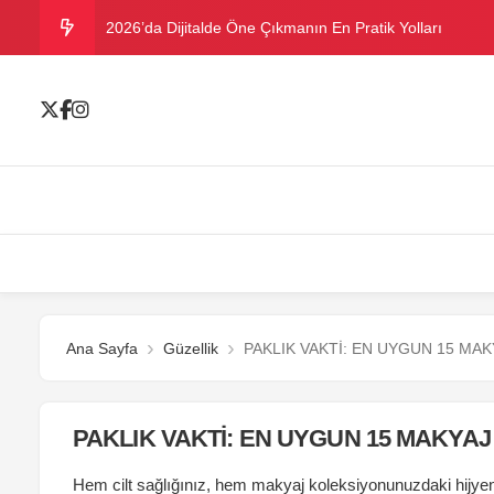
2026’da Dijitalde Öne Çıkmanın En Pratik Yolları
MICHELLE OBAMA BİRİNCİ GRAMMY MÜKAFATINI K
Bu yazın trend bikini ve mayoları
Ramazanda ilaç kullanımına dikkat
Danla Bilic ile Reynmen Miami’de tatilde
Ana Sayfa
Güzellik
PAKLIK VAKTİ: EN UYGUN 15 MAK
PAKLIK VAKTİ: EN UYGUN 15 MAKYAJ 
Hem cilt sağlığınız, hem makyaj koleksiyonunuzdaki hijyen 