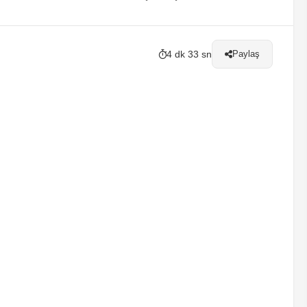
4 dk 33 sn
Paylaş