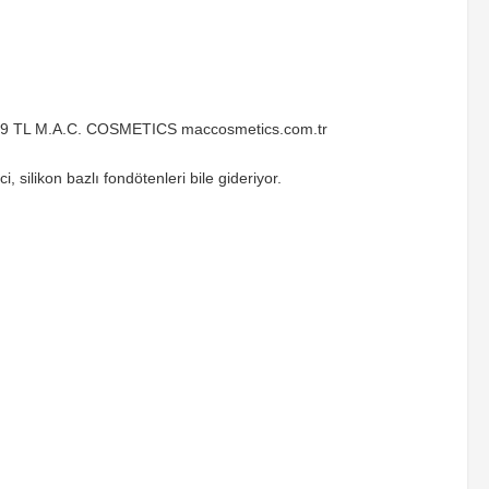
 259 TL M.A.C. COSMETICS maccosmetics.com.tr
 silikon bazlı fondötenleri bile gideriyor.