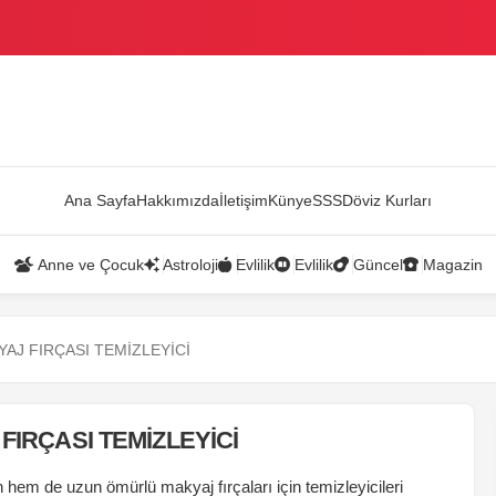
AZANDI
Ana Sayfa
Hakkımızda
İletişim
Künye
SSS
Döviz Kurları
Anne ve Çocuk
Astroloji
Evlilik
Evlilik
Güncel
Magazin
YAJ FIRÇASI TEMİZLEYİCİ
FIRÇASI TEMİZLEYİCİ
hem de uzun ömürlü makyaj fırçaları için temizleyicileri