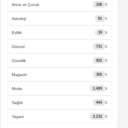
Anne ve Çocuk
108
Astroloji
91
Evlilik
39
Güncel
731
Güzellik
922
Magazin
305
Moda
1.409
Sağlık
444
Yaşam
2.232