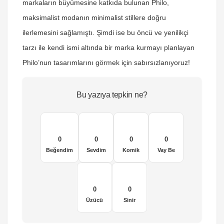
markaların büyümesine katkıda bulunan Philo,
maksimalist modanın minimalist stillere doğru
ilerlemesini sağlamıştı. Şimdi ise bu öncü ve yenilikçi
tarzı ile kendi ismi altında bir marka kurmayı planlayan
Philo’nun tasarımlarını görmek için sabırsızlanıyoruz!
Bu yazıya tepkin ne?
0
0
0
0
Beğendim
Sevdim
Komik
Vay Be
0
0
Üzücü
Sinir