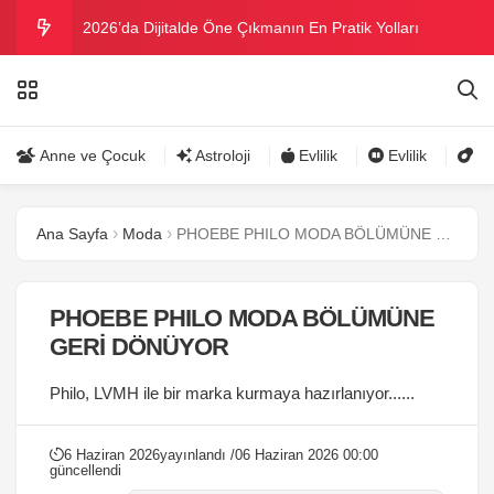
2026’da Dijitalde Öne Çıkmanın En Pratik Yolları
MICHELLE OBAMA BİRİNCİ GRAMMY MÜKAFATINI
KAZANDI
Bu yazın trend bikini ve mayoları
Anne ve Çocuk
Astroloji
Evlilik
Evlilik
Gü
Ramazanda ilaç kullanımına dikkat
Ana Sayfa
Moda
PHOEBE PHILO MODA BÖLÜMÜNE GERİ DÖNÜYOR
Danla Bilic ile Reynmen Miami’de tatilde
PHOEBE PHILO MODA BÖLÜMÜNE
GERİ DÖNÜYOR
Philo, LVMH ile bir marka kurmaya hazırlanıyor......
6 Haziran 2026
yayınlandı /
06 Haziran 2026 00:00
güncellendi