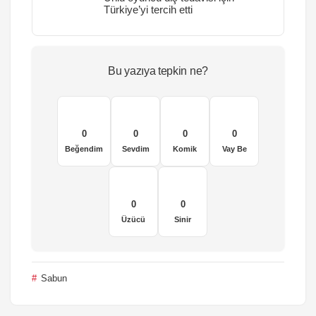
Türkiye’yi tercih etti
Bu yazıya tepkin ne?
0
0
0
0
Beğendim
Sevdim
Komik
Vay Be
0
0
Üzücü
Sinir
Sabun