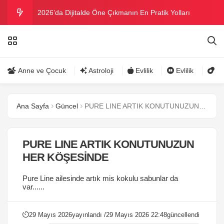
2026’da Dijitalde Öne Çıkmanın En Pratik Yolları
MICHELLE OBAMA BİRİNCİ GRAMMY MÜKAFATINI
KAZANDI
Bu yazın trend bikini ve mayoları
Anne ve Çocuk
Astroloji
Evlilik
Evlilik
Gü
Ramazanda ilaç kullanımına dikkat
Ana Sayfa
Güncel
PURE LINE ARTIK KONUTUNUZUN HER KÖŞESİNDE
Danla Bilic ile Reynmen Miami’de tatilde
PURE LINE ARTIK KONUTUNUZUN
HER KÖŞESİNDE
Pure Line ailesinde artık mis kokulu sabunlar da
var......
29 Mayıs 2026
yayınlandı /
29 Mayıs 2026 22:48
güncellendi