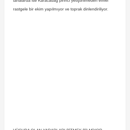
tarlalarda ise Karacadağ pirinci yetiştirilmeden evvel
rastgele bir ekim yapılmıyor ve toprak dinlendiriliyor.