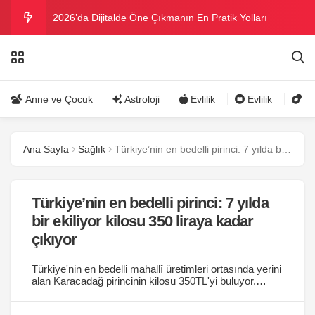
2026’da Dijitalde Öne Çıkmanın En Pratik Yolları
MICHELLE OBAMA BİRİNCİ GRAMMY MÜKAFATINI
KAZANDI
Bu yazın trend bikini ve mayoları
Anne ve Çocuk
Astroloji
Evlilik
Evlilik
Gü
Ramazanda ilaç kullanımına dikkat
Ana Sayfa
Sağlık
Türkiye’nin en bedelli pirinci: 7 yılda bir ekiliyor kilosu 350 liraya kadar çıkıyor
Danla Bilic ile Reynmen Miami’de tatilde
Türkiye’nin en bedelli pirinci: 7 yılda
bir ekiliyor kilosu 350 liraya kadar
çıkıyor
Türkiye'nin en bedelli mahallî üretimleri ortasında yerini
alan Karacadağ pirincinin kilosu 350TL'yi buluyor.
Diyarbakır ve Şanlıurfa ortasındaki Karacadağ
eteklerinde yetişen pirincin sıhhate yararları ise hayli