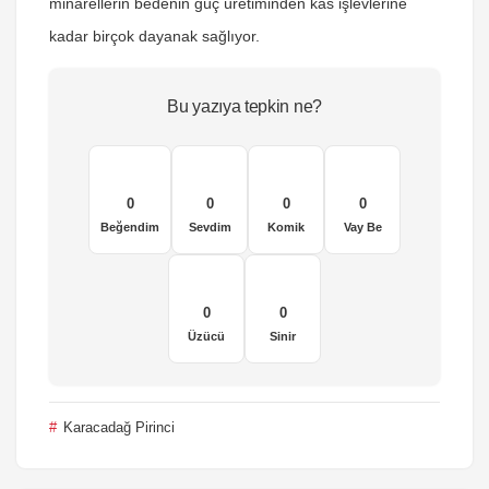
minarellerin bedenin güç üretiminden kas işlevlerine
kadar birçok dayanak sağlıyor.
Bu yazıya tepkin ne?
0
0
0
0
Beğendim
Sevdim
Komik
Vay Be
0
0
Üzücü
Sinir
Karacadağ Pirinci