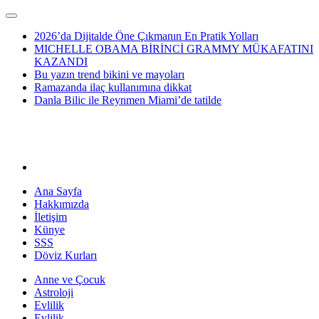
2026’da Dijitalde Öne Çıkmanın En Pratik Yolları
MICHELLE OBAMA BİRİNCİ GRAMMY MÜKAFATINI
KAZANDI
Bu yazın trend bikini ve mayoları
Ramazanda ilaç kullanımına dikkat
Danla Bilic ile Reynmen Miami’de tatilde
Ana Sayfa
Hakkımızda
İletişim
Künye
SSS
Döviz Kurları
Anne ve Çocuk
Astroloji
Evlilik
Evlilik