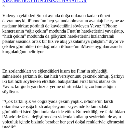
KISA METRAJ TOPLUMSAL HAYATLAR
×
Videoyu çektikleri Şubat ayında doğa onlara o kadar cömert
davranmış ki, iPhone’un hep yanında olmasının avantajı ile eşine az
rastlanır birkaç görüntü de kaydettiğini söyleyen Yavuz “iPhone
kamerasının “ağır çekim” modunda Fırat’ın hareketlerini yavaşlatıp,
“hızlı çekim” modunda da gökyüzü hareketlerini hızlandırarak
planlar arasında ortak bir hız ve akış yakalamaya çalıştım.” diyor ve
çekilen görüntüleri de doğrudan iPhone’un iMovie uygulamasında
kurguladığını belirtiyor.
En zorlandıkları ve eğlendikleri kısım ise Fırat’ın söylediği
sahnelerde şarkının iki kat hızlı versiyonunu çekmek olmuş. Şarkıyı
iki kat hızlı söylerken etraftaki bakışlardan Fırat biraz utansa da
Yavuz kurguda yarı hızda yerine oturtmakta hiç zorlanmadığını
söylüyor.
‘’Çok farklı ışık ve coğrafyada çekim yaptık. iPhone’un farklı
ortamlara ve ışığa hızlı adaptasyonu sayesinde kafamızdaki
görüntüleri istediğim tonlarda elde ettim. Bu renkliliği ve farklılıkları
iMovie’de fazla değiştirmeden videoda kullanıp seyircinin de aynı
yolculuk içinde bizimle beraber her şeyi doğal renkleriyle görmesini
istedik’’