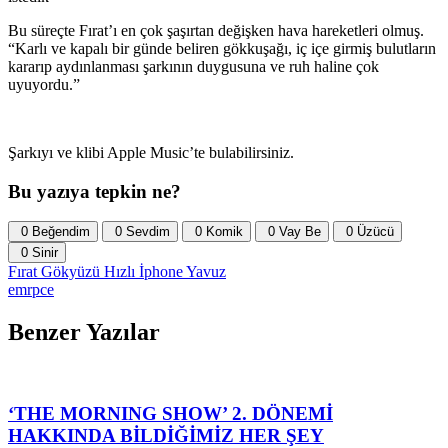
Bu süreçte Fırat’ı en çok şaşırtan değişken hava hareketleri olmuş.
“Karlı ve kapalı bir günde beliren gökkuşağı, iç içe girmiş bulutların
kararıp aydınlanması şarkının duygusuna ve ruh haline çok
uyuyordu.”
Şarkıyı ve klibi Apple Music’te bulabilirsiniz.
Bu yazıya tepkin ne?
0
Beğendim
0
Sevdim
0
Komik
0
Vay Be
0
Üzücü
0
Sinir
Fırat
Gökyüzü
Hızlı
İphone
Yavuz
emrpce
Benzer Yazılar
‘THE MORNING SHOW’ 2. DÖNEMİ
HAKKINDA BİLDİĞİMİZ HER ŞEY