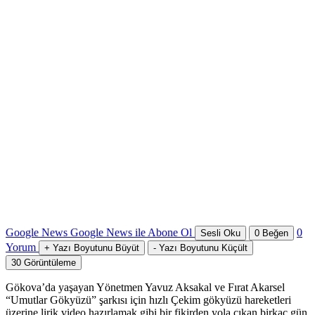
Google News
Google News ile Abone Ol
0
Sesli Oku
0
Beğen
Yorum
+
Yazı Boyutunu Büyüt
-
Yazı Boyutunu Küçült
30
Görüntüleme
Gökova’da yaşayan Yönetmen Yavuz Aksakal ve Fırat Akarsel
“Umutlar Gökyüzü” şarkısı için hızlı Çekim gökyüzü hareketleri
üzerine lirik video hazırlamak gibi bir fikirden yola çıkan birkaç gün