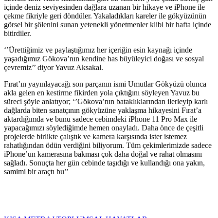
içinde deniz seviyesinden dağlara uzanan bir hikaye ve iPhone ile
çekme fikriyle geri döndüler. Yakaladıkları kareler ile gökyüzünün
görsel bir şölenini sunan yetenekli yönetmenler klibi bir hafta içinde
bitirdiler.
‘’Ürettiğimiz ve paylaştığımız her içeriğin esin kaynağı içinde
yaşadığımız Gökova’nın kendine has büyüleyici doğası ve sosyal
çevremiz’’ diyor Yavuz Aksakal.
Fırat’ın yayınlayacağı son parçanın ismi Umutlar Gökyüzü olunca
akla gelen en kestirme fikirden yola çıktığını söyleyen Yavuz bu
süreci şöyle anlatıyor; ‘’Gökova’nın bataklıklarından ilerleyip karlı
dağlarda biten sanatçının gökyüzüne yaklaşma hikayesini Fırat’a
aktardığımda ve bunu sadece cebimdeki iPhone 11 Pro Max ile
yapacağımızı söylediğimde hemen onayladı. Daha önce de çeşitli
projelerde birlikte çalıştık ve kamera karşısında ister istemez
rahatlığından ödün verdiğini biliyorum. Tüm çekimlerimizde sadece
iPhone’un kamerasına bakması çok daha doğal ve rahat olmasını
sağladı. Sonuçta her gün cebinde taşıdığı ve kullandığı ona yakın,
samimi bir araçtı bu’’