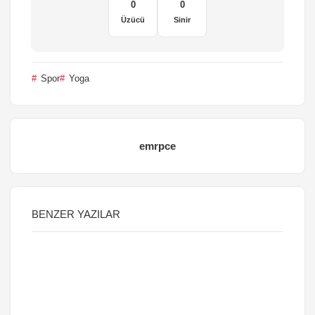
0
0
Üzücü
Sinir
Spor
Yoga
emrpce
BENZER YAZILAR