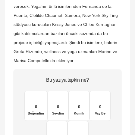
verecek. Yoga’nın ünlü isimlerinden Fernanda de la
Puente, Clotilde Chaumet, Samora, New York Sky Ting
stüdyosu kurucuları Krissy Jones ve Chloe Kernaghan
gibi katılımcılardan bazıları önceki sezonda da bu
projede iş birliği yapmışlardı. Şimdi bu isimlere, balerin
Greta Elizondo, wellness ve yoga uzmanları Marine ve
Marisa Compotello’da ekleniyor.
Bu yazıya tepkin ne?
0
0
0
0
Beğendim
Sevdim
Komik
Vay Be