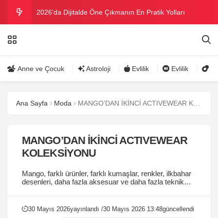
2026’da Dijitalde Öne Çıkmanın En Pratik Yolları
MICHELLE OBAMA BİRİNCİ GRAMMY MÜKAFATINI
KAZANDI
Bu yazın trend bikini ve mayoları
Anne ve Çocuk
Astroloji
Evlilik
Evlilik
Gü
Ramazanda ilaç kullanımına dikkat
Ana Sayfa
Moda
MANGO’DAN İKİNCİ ACTIVEWEAR KOLEKSİYONU
Danla Bilic ile Reynmen Miami’de tatilde
MANGO’DAN İKİNCİ ACTIVEWEAR
KOLEKSİYONU
Mango, farklı ürünler, farklı kumaşlar, renkler, ilkbahar
desenleri, daha fazla aksesuar ve daha fazla teknik
özellik içeren parçalardan oluşan ikinci Active
koleksiyonunu çıkardı....
30 Mayıs 2026
yayınlandı /
30 Mayıs 2026 13:48
güncellendi