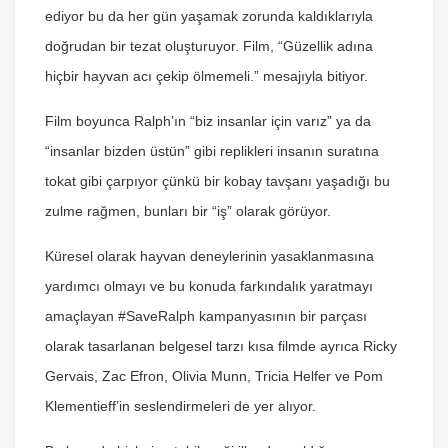
ediyor bu da her gün yaşamak zorunda kaldıklarıyla
doğrudan bir tezat oluşturuyor. Film, “Güzellik adına
hiçbir hayvan acı çekip ölmemeli.” mesajıyla bitiyor.
Film boyunca Ralph’ın “biz insanlar için varız” ya da
“insanlar bizden üstün” gibi replikleri insanın suratına
tokat gibi çarpıyor çünkü bir kobay tavşanı yaşadığı bu
zulme rağmen, bunları bir “iş” olarak görüyor.
Küresel olarak hayvan deneylerinin yasaklanmasına
yardımcı olmayı ve bu konuda farkındalık yaratmayı
amaçlayan #SaveRalph kampanyasının bir parçası
olarak tasarlanan belgesel tarzı kısa filmde ayrıca Ricky
Gervais, Zac Efron, Olivia Munn, Tricia Helfer ve Pom
Klementieff’in seslendirmeleri de yer alıyor.