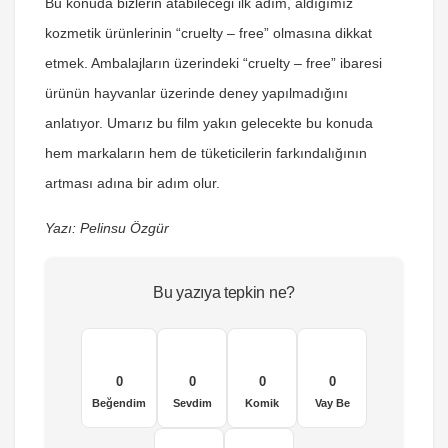
Bu konuda bizlerin atabileceği ilk adım, aldığımız
kozmetik ürünlerinin “cruelty – free” olmasına dikkat
etmek. Ambalajların üzerindeki “cruelty – free” ibaresi
ürünün hayvanlar üzerinde deney yapılmadığını
anlatıyor. Umarız bu film yakın gelecekte bu konuda
hem markaların hem de tüketicilerin farkındalığının
artması adına bir adım olur.
Yazı: Pelinsu Özgür
Bu yazıya tepkin ne?
0
0
0
0
Beğendim
Sevdim
Komik
Vay Be