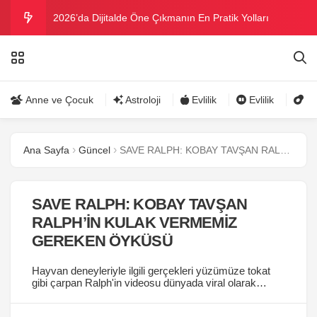
2026’da Dijitalde Öne Çıkmanın En Pratik Yolları
MICHELLE OBAMA BİRİNCİ GRAMMY MÜKAFATINI
KAZANDI
Bu yazın trend bikini ve mayoları
Anne ve Çocuk
Astroloji
Evlilik
Evlilik
Gü
Ramazanda ilaç kullanımına dikkat
Ana Sayfa
Güncel
SAVE RALPH: KOBAY TAVŞAN RALPH’İN KULAK VERMEMİZ GEREKEN ÖYKÜSÜ
Danla Bilic ile Reynmen Miami’de tatilde
SAVE RALPH: KOBAY TAVŞAN
RALPH’İN KULAK VERMEMİZ
GEREKEN ÖYKÜSÜ
Hayvan deneyleriyle ilgili gerçekleri yüzümüze tokat
gibi çarpan Ralph'in videosu dünyada viral olarak
farkındalık yarattı....