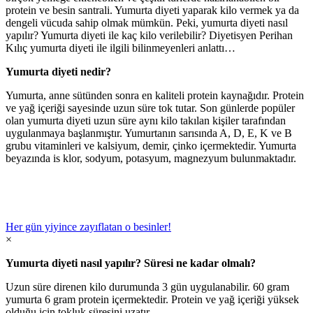
protein ve besin santrali. Yumurta diyeti yaparak kilo vermek ya da
dengeli vücuda sahip olmak mümkün. Peki, yumurta diyeti nasıl
yapılır? Yumurta diyeti ile kaç kilo verilebilir? Diyetisyen Perihan
Kılıç yumurta diyeti ile ilgili bilinmeyenleri anlattı…
Yumurta diyeti nedir?
Yumurta, anne sütünden sonra en kaliteli protein kaynağıdır. Protein
ve yağ içeriği sayesinde uzun süre tok tutar. Son günlerde popüler
olan yumurta diyeti uzun süre aynı kilo takılan kişiler tarafından
uygulanmaya başlanmıştır. Yumurtanın sarısında A, D, E, K ve B
grubu vitaminleri ve kalsiyum, demir, çinko içermektedir. Yumurta
beyazında is klor, sodyum, potasyum, magnezyum bulunmaktadır.
Her gün yiyince zayıflatan o besinler!
×
Yumurta diyeti nasıl yapılır? Süresi ne kadar olmalı?
Uzun süre direnen kilo durumunda 3 gün uygulanabilir. 60 gram
yumurta 6 gram protein içermektedir. Protein ve yağ içeriği yüksek
olduğu için tokluk süresini uzatır.