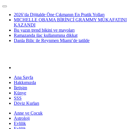
2026’da Dijitalde Öne Çıkmanın En Pratik Yolları
MICHELLE OBAMA BİRİNCİ GRAMMY MÜKAFATINI
KAZANDI
Bu yazın trend bikini ve mayoları
Ramazanda ilaç kullanımına dikkat
Danla Bilic ile Reynmen Miami’de tatilde
Ana Sayfa
Hakkımızda
İletişim
Künye
SSS
Döviz Kurları
Anne ve Çocuk
Astroloji
Evlilik
Evlilik