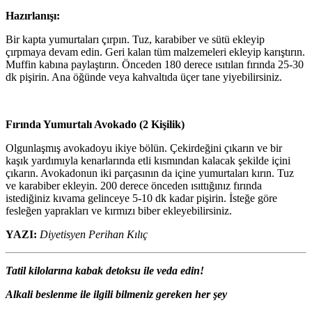
Hazırlanışı:
Bir kapta yumurtaları çırpın. Tuz, karabiber ve sütü ekleyip
çırpmaya devam edin. Geri kalan tüm malzemeleri ekleyip karıştırın.
Muffin kabına paylaştırın. Önceden 180 derece ısıtılan fırında 25-30
dk pişirin. Ana öğünde veya kahvaltıda üçer tane yiyebilirsiniz.
Fırında Yumurtalı Avokado (2 Kişilik)
Olgunlaşmış avokadoyu ikiye bölün. Çekirdeğini çıkarın ve bir
kaşık yardımıyla kenarlarında etli kısmından kalacak şekilde içini
çıkarın. Avokadonun iki parçasının da içine yumurtaları kırın. Tuz
ve karabiber ekleyin. 200 derece önceden ısıttığınız fırında
istediğiniz kıvama gelinceye 5-10 dk kadar pişirin. İsteğe göre
fesleğen yaprakları ve kırmızı biber ekleyebilirsiniz.
YAZI:
Diyetisyen Perihan Kılıç
Tatil kilolarına kabak detoksu ile veda edin!
Alkali beslenme ile ilgili bilmeniz gereken her şey