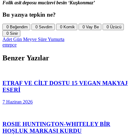
Folik asit deposu mucizevi besin ‘Kuşkonmaz’
Bu yazıya tepkin ne?
0
Beğendim
0
Sevdim
0
Komik
0
Vay Be
0
Üzücü
0
Sinir
Adet
Gün
Meyve
Süre
Yumurta
emrpce
Benzer Yazılar
ETRAF VE CİLT DOSTU 15 VEGAN MAKYAJ
ESERİ
7 Haziran 2026
ROSIE HUNTINGTON-WHITELEY BİR
HOŞLUK MARKASI KURDU