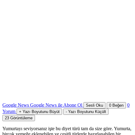
Google News
Google News ile Abone Ol
0
Sesli Oku
0
Beğen
Yorum
+
Yazı Boyutunu Büyüt
-
Yazı Boyutunu Küçült
23
Görüntüleme
Yumurtayı seviyorsanız işte bu diyet türü tam da size göre. Yumurta,
birçok yemeğe eklenebilen ve çeşitli türlerde hazırlanabilen bir