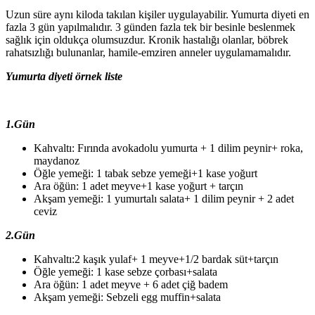
Uzun süre aynı kiloda takılan kişiler uygulayabilir. Yumurta diyeti en
fazla 3 gün yapılmalıdır. 3 günden fazla tek bir besinle beslenmek
sağlık için oldukça olumsuzdur. Kronik hastalığı olanlar, böbrek
rahatsızlığı bulunanlar, hamile-emziren anneler uygulamamalıdır.
Yumurta diyeti örnek liste
1.Gün
Kahvaltı: Fırında avokadolu yumurta + 1 dilim peynir+ roka,
maydanoz
Öğle yemeği: 1 tabak sebze yemeği+1 kase yoğurt
Ara öğün: 1 adet meyve+1 kase yoğurt + tarçın
Akşam yemeği: 1 yumurtalı salata+ 1 dilim peynir + 2 adet
ceviz
2.Gün
Kahvaltı:2 kaşık yulaf+ 1 meyve+1/2 bardak süt+tarçın
Öğle yemeği: 1 kase sebze çorbası+salata
Ara öğün: 1 adet meyve + 6 adet çiğ badem
Akşam yemeği: Sebzeli egg muffin+salata